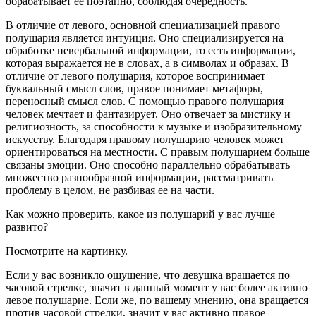
обрабатывает ее поэтапно, соблюдая очередность.
В отличие от левого, основной специализацией правого
полушария является интуиция. Оно специализируется на
обработке невербальной информации, то есть информации,
которая выражается не в словах, а в символах и образах. В
отличие от левого полушария, которое воспринимает
буквальный смысл слов, правое понимает метафоры,
переносный смысл слов. С помощью правого полушария
человек мечтает и фантазирует. Оно отвечает за мистику и
религиозность, за способности к музыке и изобразительному
искусству. Благодаря правому полушарию человек может
ориентироваться на местности. С правым полушарием больше
связаны эмоции. Оно способно параллельно обрабатывать
множество разнообразной информации, рассматривать
проблему в целом, не разбивая ее на части.
Как можно проверить, какое из полушарий у вас лучше
развито?
Посмотрите на картинку.
Если у вас возникло ощущение, что девушка вращается по
часовой стрелке, значит в данный момент у вас более активно
левое полушарие. Если же, по вашему мнению, она вращается
против часовой стрелки, значит у вас активно правое