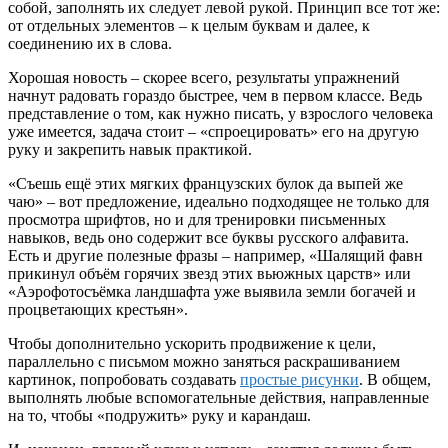
собой, заполнять их следует левой рукой. Принцип все тот же:
от отдельных элементов – к целым буквам и далее, к
соединению их в слова.
Хорошая новость – скорее всего, результаты упражнений
начнут радовать гораздо быстрее, чем в первом классе. Ведь
представление о том, как нужно писать, у взрослого человека
уже имеется, задача стоит – «спроецировать» его на другую
руку и закрепить навык практикой.
«Съешь ещё этих мягких французских булок да выпей же
чаю» – вот предложение, идеально подходящее не только для
просмотра шрифтов, но и для тренировки письменных
навыков, ведь оно содержит все буквы русского алфавита.
Есть и другие полезные фразы – например, «Шалящий фавн
прикинул объём горячих звезд этих вьюжных царств» или
«Аэрофотосъёмка ландшафта уже выявила земли богачей и
процветающих крестьян».
Чтобы дополнительно ускорить продвижение к цели,
параллельно с письмом можно заняться раскрашиванием
картинок, попробовать создавать
простые рисунки
. В общем,
выполнять любые вспомогательные действия, направленные
на то, чтобы «подружить» руку и карандаш.