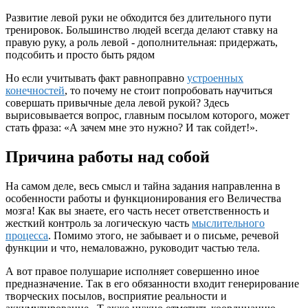
Развитие левой руки
не обходится без длительного пути
тренировок.
Большинство людей всегда делают ставку на
правую руку, а роль левой - дополнительная: придержать,
подсобить и просто быть рядом
Но если учитывать факт равноправно
устроенных
конечностей
, то почему не стоит попробовать научиться
совершать привычные дела левой рукой? Здесь
вырисовывается вопрос, главным посылом которого, может
стать фраза: «А зачем мне это нужно? И так сойдет!».
Причина работы над собой
На самом деле, весь смысл и тайна задания направленна в
особенности работы и функционирования его Величества
мозга! Как вы знаете, его часть несет ответственность и
жесткий контроль за логическую часть
мыслительного
процесса
. Помимо этого, не забывает и о письме, речевой
функции и что, немаловажно, руководит частью тела.
А вот правое полушарие исполняет совершенно иное
предназначение. Так в его обязанности входит генерирование
творческих посылов, восприятие реальности и