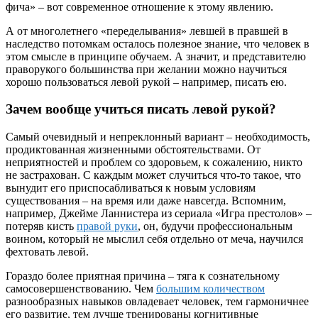
фича» – вот современное отношение к этому явлению.
А от многолетнего «переделывания» левшей в правшей в
наследство потомкам осталось полезное знание, что человек в
этом смысле в принципе обучаем. А значит, и представителю
праворукого большинства при желании можно научиться
хорошо пользоваться левой рукой – например, писать ею.
Зачем вообще учиться писать левой рукой?
Самый очевидный и непреклонный вариант – необходимость,
продиктованная жизненными обстоятельствами. От
неприятностей и проблем со здоровьем, к сожалению, никто
не застрахован. С каждым может случиться что-то такое, что
вынудит его приспосабливаться к новым условиям
существования – на время или даже навсегда. Вспомним,
например, Джейме Ланнистера из сериала «Игра престолов» –
потеряв кисть
правой руки
, он, будучи профессиональным
воином, который не мыслил себя отдельно от меча, научился
фехтовать левой.
Гораздо более приятная причина – тяга к сознательному
самосовершенствованию. Чем
большим количеством
разнообразных навыков овладевает человек, тем гармоничнее
его развитие, тем лучше тренированы когнитивные