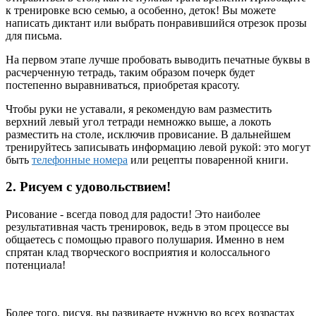
к тренировке всю семью, а особенно, деток! Вы можете
написать диктант или выбрать понравившийся отрезок прозы
для письма.
На первом этапе лучше пробовать выводить печатные буквы в
расчерченную тетрадь, таким образом почерк будет
постепенно выравниваться, приобретая красоту.
Чтобы руки не уставали, я рекомендую вам разместить
верхний левый угол тетради
немножко выше, а локоть
разместить на столе, исключив провисание. В дальнейшем
тренируйтесь записывать информацию левой рукой: это могут
быть
телефонные номера
или рецепты поваренной книги.
2.
Рисуем с удовольствием!
Рисование
- всегда повод для радости! Это наиболее
результативная часть тренировок, ведь в этом процессе вы
общаетесь с помощью правого полушария. Именно в нем
спрятан клад
творческого восприятия
и колоссального
потенциала!
Более того, рисуя, вы развиваете нужную во всех возрастах