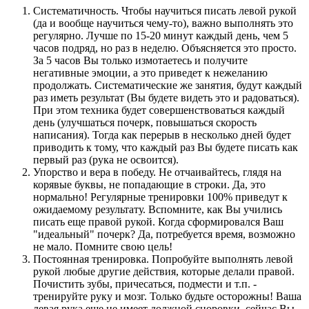
Систематичность. Чтобы научиться писать левой рукой
(да и вообще научиться чему-то), важно выполнять это
регулярно. Лучше по 15-20 минут каждый день, чем 5
часов подряд, но раз в неделю. Объясняется это просто.
За 5 часов Вы только измотаетесь и получите
негативные эмоции, а это приведет к нежеланию
продолжать. Систематические же занятия, будут каждый
раз иметь результат (Вы будете видеть это и радоваться).
При этом техника будет совершенствоваться каждый
день (улучшаться почерк, повышаться скорость
написания). Тогда как перерыв в несколько дней будет
приводить к тому, что каждый раз Вы будете писать как
первый раз (рука не освоится).
Упорство и вера в победу. Не отчаивайтесь, глядя на
корявые буквы, не попадающие в строки. Да, это
нормально! Регулярные тренировки 100% приведут к
ожидаемому результату. Вспомните, как Вы учились
писать еще правой рукой. Когда сформировался Ваш
"идеальный" почерк? Да, потребуется время, возможно
не мало. Помните свою цель!
Постоянная тренировка. Попробуйте выполнять левой
рукой любые другие действия, которые делали правой.
Почистить зубы, причесаться, подмести и т.п. -
тренируйте руку и мозг. Только будьте осторожны! Ваша
левая рука еще не имеет должной сноровки, сейчас Вы