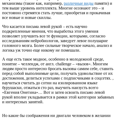
механизмы (такие как, например,
различные виды
памяти) и
тем выше уровень интеллекта. Многие осознают это – и
постоянно стремятся стать лучше, приобретая и прокачивая
все новые и новые скиллы.
Что касается письма левой рукой – есть научно
подкрепленные мнения, что выработка этого умения
позволяет улучшить все те функции, которыми, согласно
исследованиям нейробиологов, заведует левое полушарие
головного мозга. Более сильные творческое начало, анализ и
логика уж точно еще никому не помешали.
А еще есть такое модное, особенно в молодежной среде,
понятие – челлендж, от англ. сhallenge – «вызов». Многим
людям просто интересно бросать вызовы самим себе, ставить
перед собой выполнимые цели, получать удовольствие от их
достижения, делиться успехами с подписчиками в соцсетях. ,
научиться считать до сотни на изолированном языке
бурушаски, отжаться сто раз, выучить наизусть всего
«Евгения Онегина»… Вот и затея освоить письмо левой
рукой вполне укладывается в рамки этой категории забавных
и интересных занятий.
Но какие бы соображения ни двигали человеком в желании