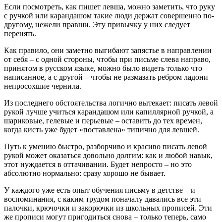
Если посмотреть, как пишет левша, можно заметить, что руку
с ручкой или карандашом такие люди держат совершенно по-
другому, нежели правши. Эту привычку у них следует
перенять.
Как правило, они заметно выгибают запястье в направлении
от себя – с одной стороны, чтобы при письме слева направо,
принятом в русском языке, можно было видеть только что
написанное, а с другой – чтобы не размазать ребром ладони
непросохшие чернила.
Из последнего обстоятельства логично вытекает: писать левой
рукой лучше учиться карандашом или капиллярной ручкой, а
шариковые, гелевые и перьевые – оставить до тех времен,
когда кисть уже будет «поставлена» типично для левшей.
Путь к умению быстро, разборчиво и красиво писать левой
рукой может оказаться довольно долгим: как и любой навык,
этот нуждается в оттачивании. Будет непросто – но это
абсолютно нормально: сразу хорошо не бывает.
У каждого уже есть опыт обучения письму в детстве – и
воспоминания, с каким трудом поначалу давались все эти
палочки, крючочки и закорючки из школьных прописей. Эти
же прописи могут пригодиться снова – только теперь, само