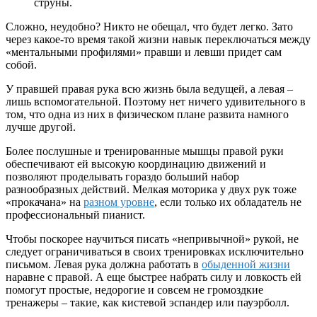
струны.
Сложно, неудобно? Никто не обещал, что будет легко. Зато
через какое-то время такой жизни навык переключаться между
«ментальными профилями» правши и левши придет сам
собой.
У правшей правая рука всю жизнь была ведущей, а левая –
лишь вспомогательной. Поэтому нет ничего удивительного в
том, что одна из них в физическом плане развита намного
лучше другой.
Более послушные и тренированные мышцы правой руки
обеспечивают ей высокую координацию движений и
позволяют проделывать гораздо больший набор
разнообразных действий. Мелкая моторика у двух рук тоже
«прокачана» на
разном уровне
, если только их обладатель не
профессиональный пианист.
Чтобы поскорее научиться писать «непривычной» рукой, не
следует ограничиваться в своих тренировках исключительно
письмом. Левая рука должна работать в
обыденной жизни
наравне с правой. А еще быстрее набрать силу и ловкость ей
помогут простые, недорогие и совсем не громоздкие
тренажеры – такие, как кистевой эспандер или пауэрболл.