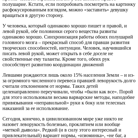
полушарие. Кстати, если попробовать посмотреть на картинку
расфокусированным взглядом, можно «заставить» девушку
вращаться в другую сторону.
У человека, который одинаково хорошо пишет и правой, и
левой рукой, обе половинки серого вещества развиты
одинаково хорошо. Синхронизация работы обоих полушарий
головного мозга – прекрасный способ для правши развития
творческих способностей, интуиции. Человек, научившийся
писать левой рукой, может открыть в себе доселе не
свойственные ему таланты. Кроме того, обеих рук
способствует развитию координации движений
Левшами рождаются лишь около 15% населения Земли – и из-
за огромного численного перевеса правшей леворукость долго
считали отклонением от нормы. Таких детей
целенаправленно переучивали, чтобы «были как все». Порой
для этого использовали весьма варварские методы, наподобие
привязывания «неправильной» руки к боку или телесных
наказаний за ее использование.
Сегодня, конечно, в цивилизованном мире уже никто не
назовет леворукость болезнью, проклятием или вообще
«меткой дьявола». Редкий (и в силу этого интересный и
привлекательный) вариант нормы, «изюминка», «не баг, а