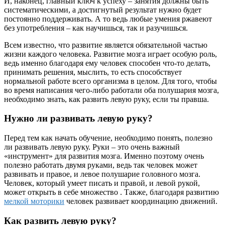
И, наконец, главный ключ к успеху – занятия должны быть
систематическими, а достигнутый результат нужно будет
постоянно поддерживать. А то ведь любые умения ржавеют
без употребления – как научишься, так и разучишься.
Всем известно, что развитие является обязательной частью
жизни каждого человека. Развитие мозга играет особую роль,
ведь именно благодаря ему человек способен что-то делать,
принимать решения, мыслить, то есть способствует
нормальной работе всего организма в целом. Для того, чтобы
во время написания чего-либо работали оба полушария мозга,
необходимо знать, как развить левую руку, если ты правша.
Нужно ли развивать левую руку?
Перед тем как начать обучение, необходимо понять, полезно
ли развивать левую руку. Руки – это очень важный
«инструмент» для развития мозга. Именно поэтому очень
полезно работать двумя руками, ведь так человек может
развивать и правое, и левое полушарие головного мозга.
Человек, который умеет писать и правой, и левой рукой,
может открыть в себе множество . Также, благодаря развитию
мелкой моторики
человек развивает координацию движений.
Как развить левую руку?