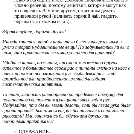
словно ребенок, поэтому действия, которые могут как-
то навредить Вам или другим, стоит пока делать
привычной рукой (наливать горячий чай, гладить,
обращаться с ножом и т.п.)
Здравствуйте, дорогие друзья!
Иногда хочется, чтобы наше тело было универсальным и
умело творить удивительные вещи! Но задумывались ли вы о
том, что практически весь мир устроен для правшей?
Удобные чашки, ножницы, письмо и множество других
аспектов в большинстве своем рас
с
читаны именно на клас
с
ический подход использования рук.
Амбидекстрия - это
врожденное или приобретенное умение благодаря
систематическим занятиям.
То бишь, личность равноправно распределяет нагрузку для
полноценного выполнения функциональных задач рук.
Подумайте, что бы вы могли делать, если бы левая рука была
сродни правой? Быть может, вы бы научились стричь или
рисовать? Или занимались бы обучением других лиц
подобными практиками?
С ОДЕРЖАНИЕ: