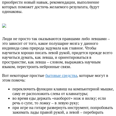
приобрести новый навык, рекомендации, выполнение
которых поможет достичь желаемого результата, будут
одинаковы.
Люди не просто так оказываются правшами либо левшами –
это зависит от того, какое полушарие мозга у данного
индивида сама природа задумала как главное. Чтобы
научиться хорошо писать левой рукой, придется прежде всего
научиться думать, как левша, и ориентироваться в
пространстве, как левша – словом, выражаясь научным
языком, перестроить нейронные связи.
Вот некоторые простые
бытовые средства
, которые могут в
этом помочь:
переключить функции клавиш на компьютерной мышке,
саму ее расположить слева от клавиатуры;
во время еды держать «наоборот» нож и вилку; если
речь о супе, то ложку – в левую руку;
при игре на гитаре развернуть инструмент, попробовать
зажимать лады правой рукой, а левой – перебирать