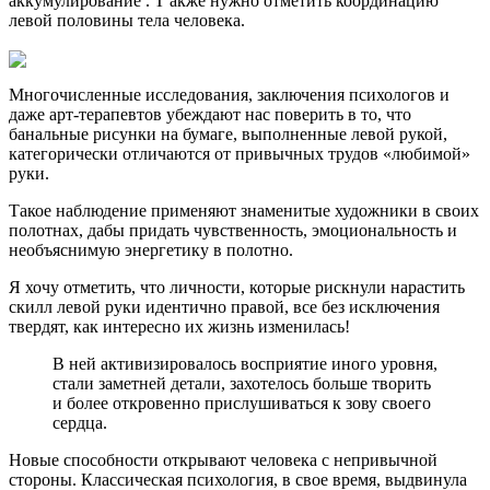
аккумулирование . Т
акже нужно отметить координацию
левой половины тела человека.
Многочисленные исследования, заключения психологов и
даже арт-терапевтов убеждают нас поверить в то, что
банальные рисунки на бумаге, выполненные левой рукой,
категорически отличаются от привычных трудов «любимой»
руки.
Такое наблюдение применяют знаменитые художники в своих
полотнах, дабы придать чувственность, эмоциональность и
необъяснимую энергетику в полотно.
Я хочу отметить, что личности, которые рискнули нарастить
скилл левой руки идентично правой, все без исключения
твердят, как интересно их жизнь изменилась!
В ней активизировалось восприятие иного уровня,
стали заметней детали, захотелось больше творить
и более откровенно прислушиваться к зову своего
сердца.
Новые способности
открывают человека с непривычной
стороны. Классическая психология, в свое время, выдвинула