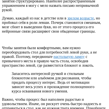
занятия структурировано. Наиболее распространенным
упражнением я могу с мело назвать письмо
непривычной
рукой.
Думаю, каждый из нас в детстве или в
зрелом возрасте
, но
пробовал себя в роли левши. Почерк становится смешным,
мозг сбоит в выведении букв, но от этого процесса его
нейронные связи расширяют свои обыденные границы.
Чтобы занятия были комфортными, вам нужно
переоборудовать стол для потребностей левой руки, а не
правой. Поэтому, передвиньте
настольную лампу
с
привычного места в правую часть стола, освободив
пространство левой, где разместится блокнот и локоть.
Запаситесь интересной ручкой и стильным
блокнотом или альбомом для рисования, чтобы
придать процессу интерес. Ведь от мотивации
зависит весь успех и прохождение полноценного
курса осваивания нового умения.
Важно, чтобы процесс был наполнен радостью и
удовольствием. Иначе, он рискует очень быстро надоесть и
отправиться в стол, как не нужная трата времени. Приобщите