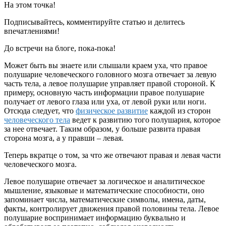
На этом точка!
Подписывайтесь, комментируйте статью и делитесь
впечатлениями!
До встречи на блоге, пока-пока!
Может быть вы знаете или слышали краем уха, что правое
полушарие человеческого головного мозга отвечает за левую
часть тела, а левое полушарие управляет правой стороной. К
примеру, основную часть информации правое полушарие
получает от левого глаза или уха, от левой руки или ноги.
Отсюда следует, что
физическое развитие
каждой из сторон
человеческого тела
ведет к развитию того полушария, которое
за нее отвечает. Таким образом, у больше развита правая
сторона мозга, а у правши – левая.
Теперь вкратце о том, за что же отвечают правая и левая части
человеческого мозга.
Левое полушарие отвечает за логическое и аналитическое
мышление, языковые и математические способности, оно
запоминает числа, математические символы, имена, даты,
факты, контролирует движения правой половины тела. Левое
полушарие воспринимает информацию буквально и