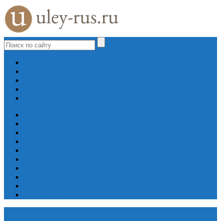
Стиральная машина
Ремонт
Ванны
Плитка
Водонагреватели
Стиральная машина
Ремонт
Ванны
Плитка
Водонагреватели
Вопросы
Шторы
Душ
Сантехника
Хендмейд