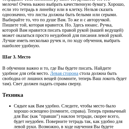
мелочи! Очень важно выбрать качественную бумагу. Хорошо,
если это тетрадь в линейку или в клетку. Нельзя сказать
однозначно, что листы должны быть белыми или серыми.
Выбирайте то, что по душе Вам. То же и с авторучкой.
Пишите той, которая нравится. Но. Здесь нюанс. Ручка,
которой Вам нравится писать правой рукой (вашей ведущей)
может оказаться просто неудобной для писания левой рукой.
Лучше иметь несколько ручек и, по ходу обучения, выбрать
наиболее удобную.
Шаг 3. Место
В обучении важно и то, где Вы будете писать. Найдите
удобное для себя место.
Левая сторона
стола должна быть
свободна от лишних вещей (помните, теперь Ваш локоть будет
там). Свет должен падать справа сверху.
Техника
Сядьте как Вам удобно. Следите, чтобы место было
хорошо освещено (помните, справа). Теперь привычный
для Вас (как "правши") наклон тетради, скорее всего,
будет неудобен. Поверните тетрадь так, как удобно для
левой руки. Возможно, в ходе научения Вы будете